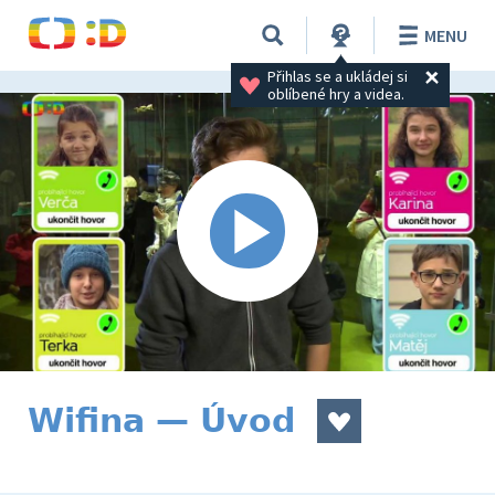
MENU
Přihlas se a ukládej si 
oblíbené hry a videa.
Wifina — Úvod