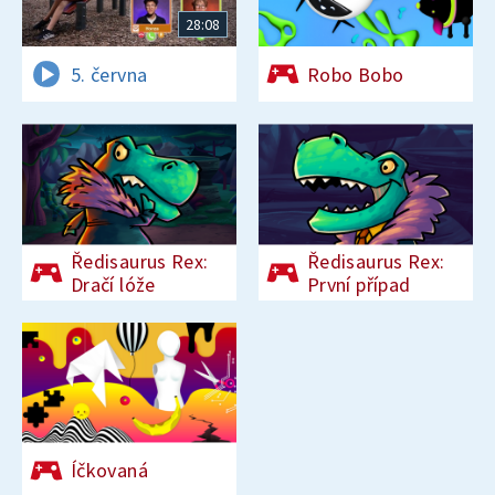
28:08
5. června
Robo Bobo
Ředisaurus Rex:
Ředisaurus Rex:
Dračí lóže
První případ
Íčkovaná