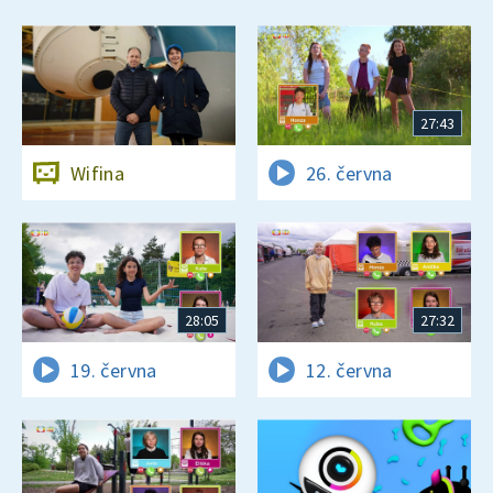
27:43
Wifina
26. června
28:05
27:32
19. června
12. června