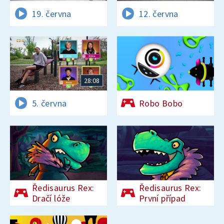
19. června
12. června
28:08
5. června
Robo Bobo
Ředisaurus Rex:
Ředisaurus Rex:
Dračí lóže
První případ