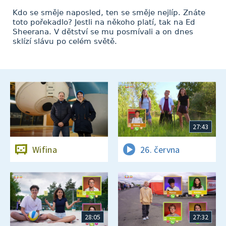
Kdo se směje naposled, ten se směje nejlíp. Znáte
toto pořekadlo? Jestli na někoho platí, tak na Ed
Sheerana. V dětství se mu posmívali a on dnes
sklízí slávu po celém světě.
27:43
Wifina
26. června
28:05
27:32