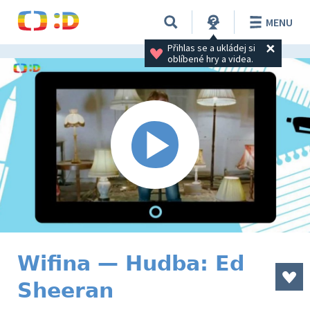
MENU
Přihlas se a ukládej si 
oblíbené hry a videa.
Wifina — Hudba: Ed
Sheeran