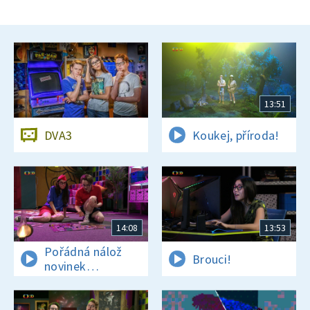
13:51
DVA3
Koukej, příroda!
14:08
13:53
Pořádná nálož
Brouci!
novinek
a zajímavostí