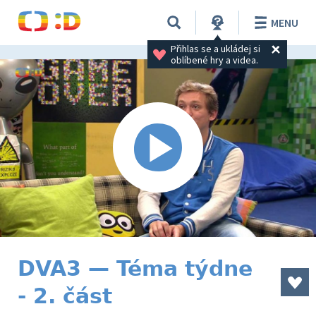
MENU
Přihlas se a ukládej si 
oblíbené hry a videa.
DVA3 — Téma týdne
- 2. část