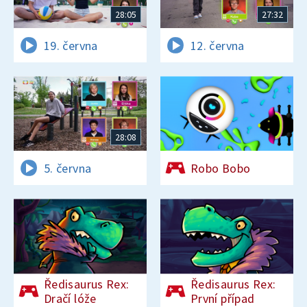
28:05
27:32
19. června
12. června
28:08
5. června
Robo Bobo
Ředisaurus Rex:
Ředisaurus Rex:
Dračí lóže
První případ