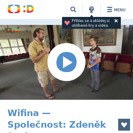
MENU
Přihlas se a ukládej si 
oblíbené hry a videa.
Wifina —
Společnost: Zdeněk