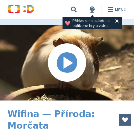
MENU
Přihlas se a ukládej si 
oblíbené hry a videa.
Wifina — Příroda:
Morčata