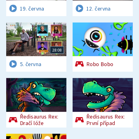
19. června
12. června
28:08
5. června
Robo Bobo
Ředisaurus Rex:
Ředisaurus Rex:
Dračí lóže
První případ