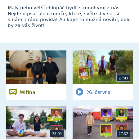
Malý nebo větší chlupáč bydlí s mnohými z nás.
Nejde o psa, ale o morče, které, světe div se, si
s námi i rádo povídá! A i když to možná nevíte, dalo
by za vás život!
27:43
Wifina
26. června
28:05
27:32