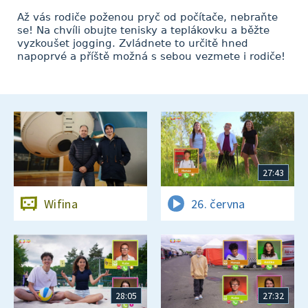
Až vás rodiče poženou pryč od počítače, nebraňte
se! Na chvíli obujte tenisky a teplákovku a běžte
vyzkoušet jogging. Zvládnete to určitě hned
napoprvé a příště možná s sebou vezmete i rodiče!
27:43
Wifina
26. června
28:05
27:32