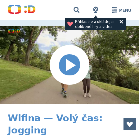
MENU
Přihlas se a ukládej si 
oblíbené hry a videa.
Wifina — Volý čas:
Jogging