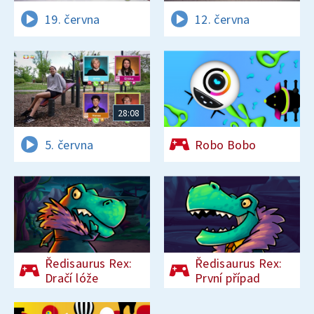
19. června
12. června
28:08
5. června
Robo Bobo
Ředisaurus Rex:
Ředisaurus Rex:
Dračí lóže
První případ