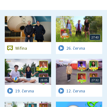
27:43
Wifina
26. června
28:05
27:32
19. června
12. června