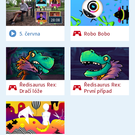
28:08
5. června
Robo Bobo
Ředisaurus Rex:
Ředisaurus Rex:
Dračí lóže
První případ