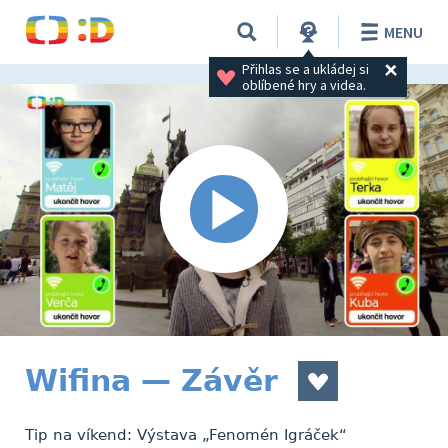
MENU
Přihlas se a ukládej si 
oblíbené hry a videa.
Wifina — Závěr
Tip na víkend: Výstava „Fenomén Igráček“