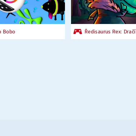
o Bobo
Ředisaurus Rex: Dračí