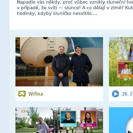
Napadlo vás někdy, proč vůbec vznikly sluneční ho
v případě, že svítí — slunce! A co dělají v zimě? Kuba
hodinky, kdyby sluníčko nesvítilo....
Wifina
26. 