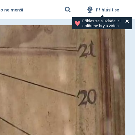
ro nejmenší
Přihlásit se
Přihlas se a ukládej si 
oblíbené hry a videa.