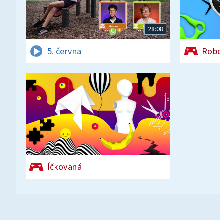
28:08
5. června
Rob
Íčkovaná