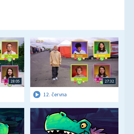
28:05
27:32
12. června