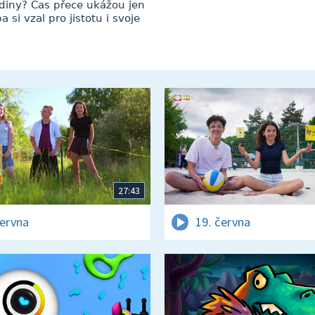
diny? Čas přece ukážou jen
 si vzal pro jistotu i svoje
27:43
června
19. června