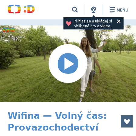
MENU
Přihlas se a ukládej si 
oblíbené hry a videa.
Wifina — Volný čas:
Provazochodectví