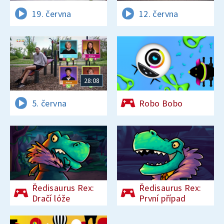
19. června
12. června
28:08
5. června
Robo Bobo
Ředisaurus Rex:
Ředisaurus Rex:
Dračí lóže
První případ