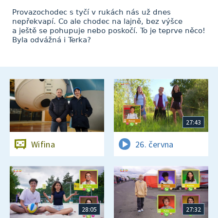
Provazochodec s tyčí v rukách nás už dnes
nepřekvapí. Co ale chodec na lajně, bez výšce
a ještě se pohupuje nebo poskočí. To je teprve něco!
Byla odvážná i Terka?
27:43
Wifina
26. června
28:05
27:32