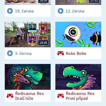
28:05
27:32
19. června
12. června
28:08
5. června
Robo Bobo
Ředisaurus Rex:
Ředisaurus Rex:
Dračí lóže
První případ