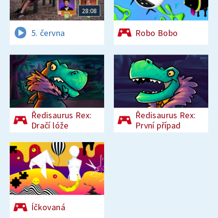
28:08
5. června
Robo Bobo
Ředisaurus Rex:
Ředisaurus Rex:
Dračí lóže
První případ
Íčkovaná