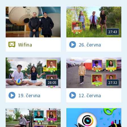
27:43
Wifina
26. června
28:05
27:32
19. června
12. června