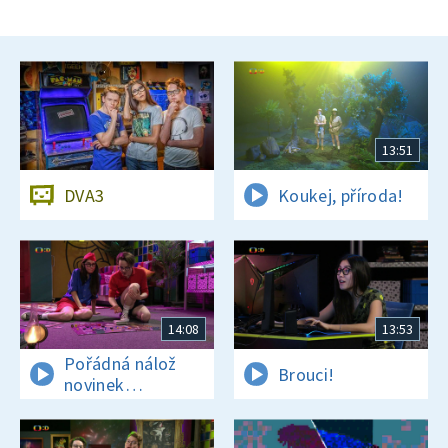
13:51
DVA3
Koukej, příroda!
14:08
13:53
Pořádná nálož
Brouci!
novinek
a zajímavostí