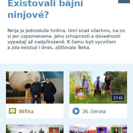
Existovali bájní
ninjové?
Ninja je jednoduše hrdina. Umí snad všechno, na co
si jen vzpomeneme. Jeho schopnosti a dovednosti
vypadají až nadpřirozeně. K čemu byli vycvičeni
a zda existují i dnes, zjišťovala Terka.
27:43
Wifina
26. června