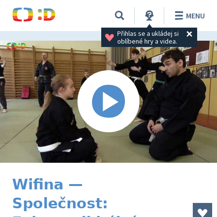
MENU
Přihlas se a ukládej si 
oblíbené hry a videa.
Wifina —
Společnost: