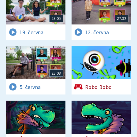
28:05
27:32
19. června
12. června
28:08
5. června
Robo Bobo