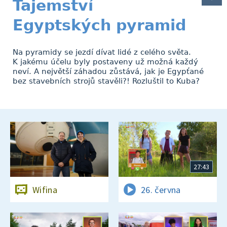
Tajemství
Egyptských pyramid
Na pyramidy se jezdí dívat lidé z celého světa.
K jakému účelu byly postaveny už možná každý
neví. A největší záhadou zůstává, jak je Egypťané
bez stavebních strojů stavěli?! Rozluštil to Kuba?
27:43
Wifina
26. června