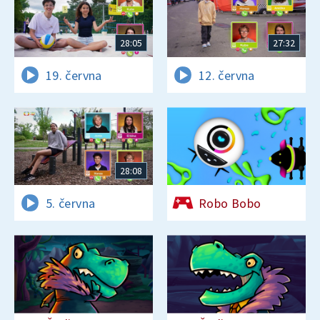
28:05
27:32
19. června
12. června
28:08
5. června
Robo Bobo