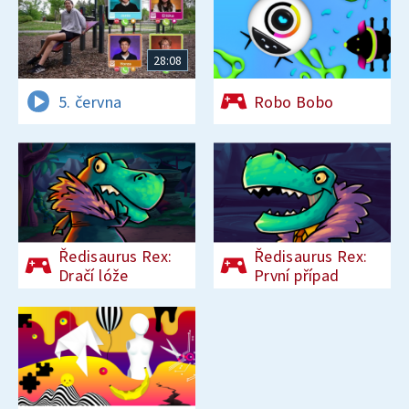
28:08
5. června
Robo Bobo
Ředisaurus Rex:
Ředisaurus Rex:
Dračí lóže
První případ