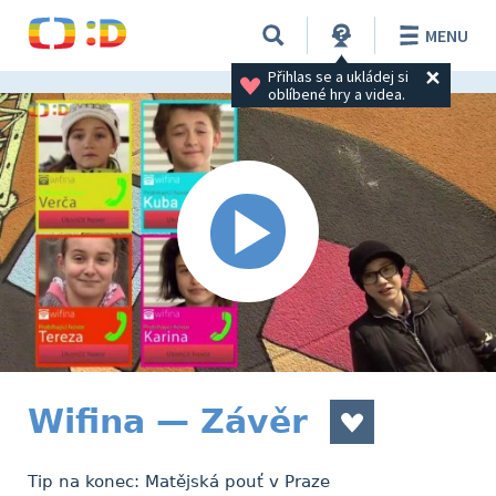
MENU
Přihlas se a ukládej si 
oblíbené hry a videa.
Wifina — Závěr
Tip na konec: Matějská pouť v Praze