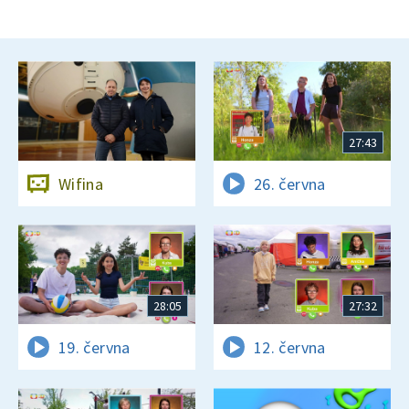
27:43
Wifina
26. června
28:05
27:32
19. června
12. června