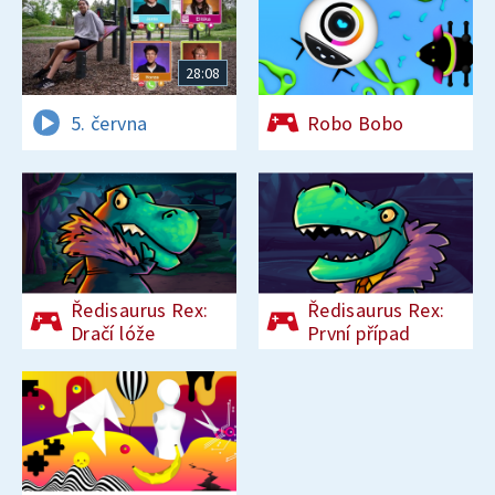
28:08
5. června
Robo Bobo
Ředisaurus Rex:
Ředisaurus Rex:
Dračí lóže
První případ