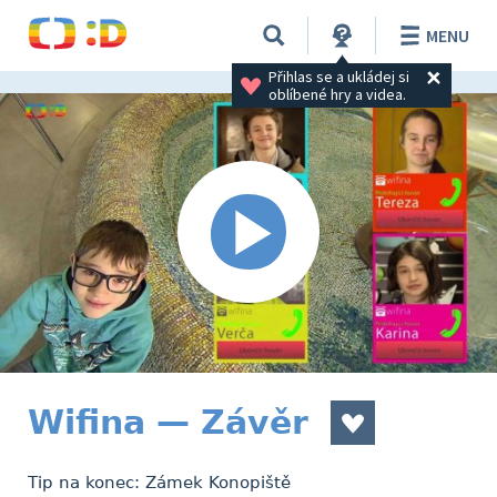
MENU
Přihlas se a ukládej si 
oblíbené hry a videa.
Wifina — Závěr
Tip na konec: Zámek Konopiště