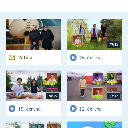
27:43
Wifina
26. června
28:05
27:32
19. června
12. června