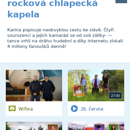
rocková chlapecká
kapela
Karina popisuje neobvyklou cestu ke slávě. Čtyři
sourozenci a jejich kamarád se od své záliby- —
tance vrhli na dráhu hudební a díky internetu získali
4 miliony fanoušků denně!
27:43
Wifina
26. června