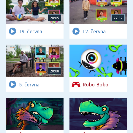
28:05
27:32
19. června
12. června
28:08
5. června
Robo Bobo