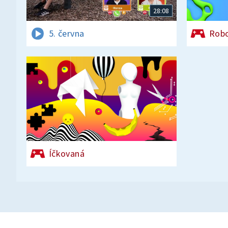
28:08
5. června
Rob
Íčkovaná