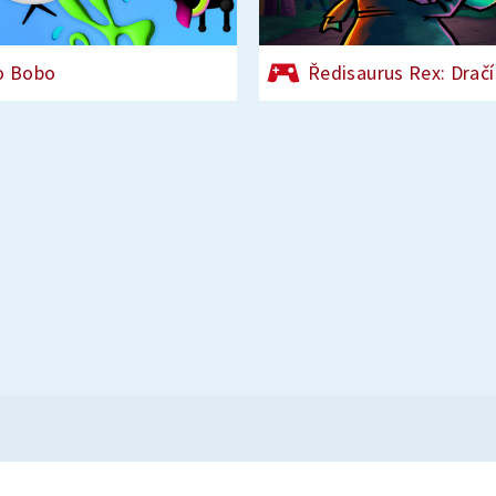
o Bobo
Ředisaurus Rex: Dračí