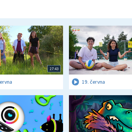
27:43
června
19. června