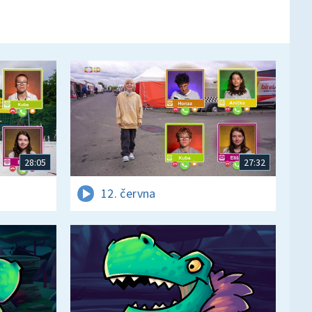
28:05
27:32
12. června