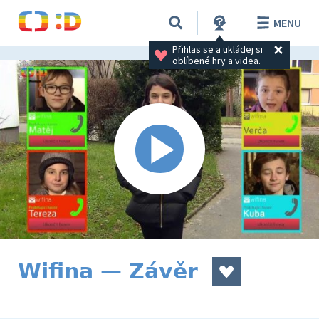
MENU
Přihlas se a ukládej si 
oblíbené hry a videa.
Wifina — Závěr