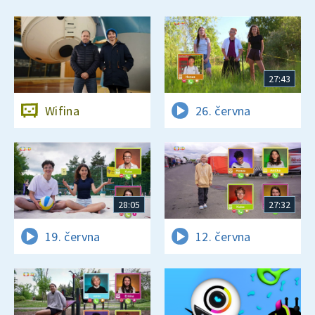
27:43
Wifina
26. června
28:05
27:32
19. června
12. června