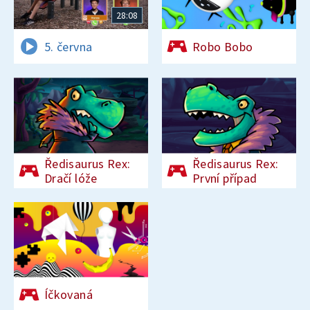
28:08
5. června
Robo Bobo
Ředisaurus Rex:
Ředisaurus Rex:
Dračí lóže
První případ
Íčkovaná