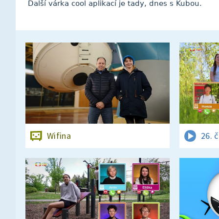
Další várka cool aplikací je tady, dnes s Kubou.
Wifina
26. 