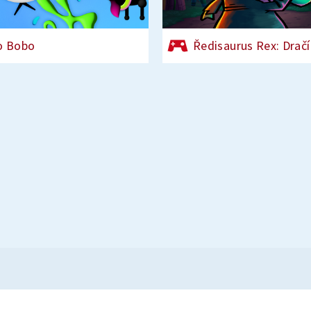
o Bobo
Ředisaurus Rex: Dračí