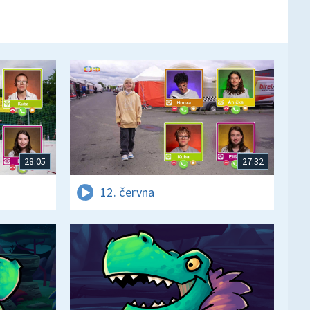
28:05
27:32
12. června