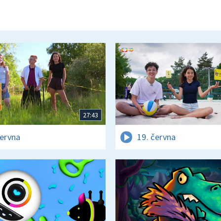
27:43
června
19. června