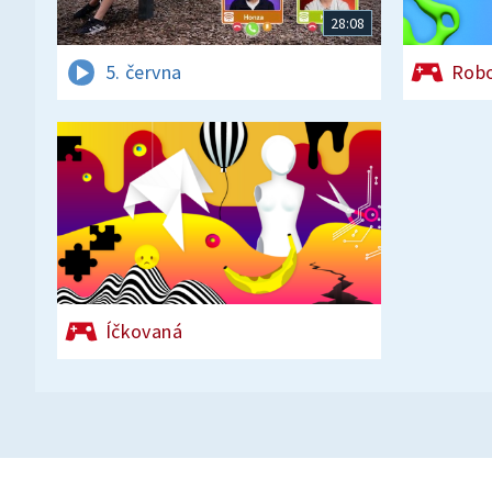
28:08
5. června
Rob
Íčkovaná