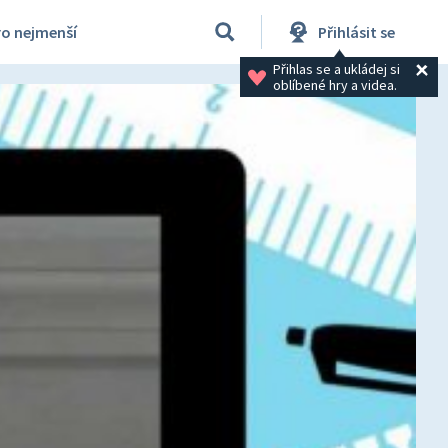
ro nejmenší
Přihlásit se
Přihlas se a ukládej si 
oblíbené hry a videa.