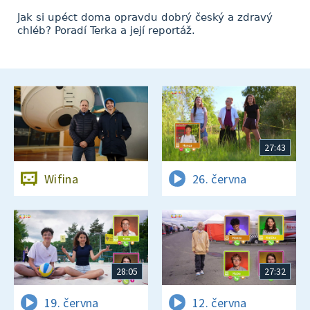
Jak si upéct doma opravdu dobrý český a zdravý
chléb? Poradí Terka a její reportáž.
27:43
Wifina
26. června
28:05
27:32
19. června
12. června