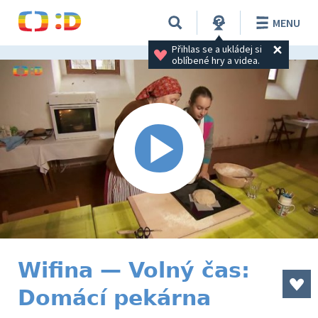
MENU
Přihlas se a ukládej si 
oblíbené hry a videa.
Wifina — Volný čas:
Domácí pekárna