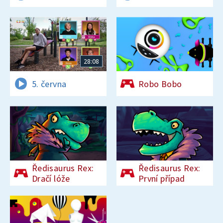
28:08
5. června
Robo Bobo
Ředisaurus Rex:
Ředisaurus Rex:
Dračí lóže
První případ