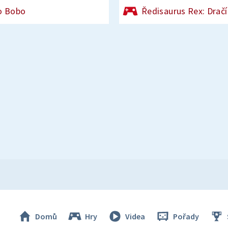
o Bobo
Ředisaurus Rex: Dračí
Domů
Hry
Videa
Pořady