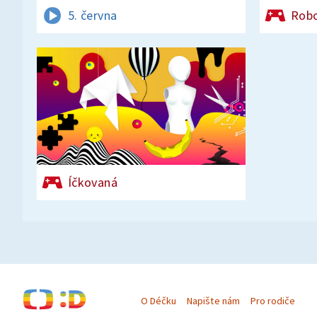
5. června
Rob
Íčkovaná
O Déčku
Napište nám
Pro rodiče