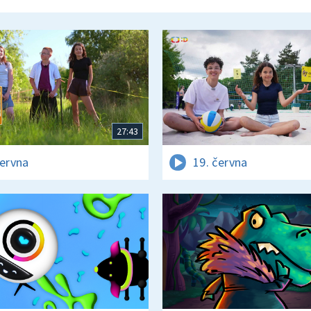
27:43
června
19. června