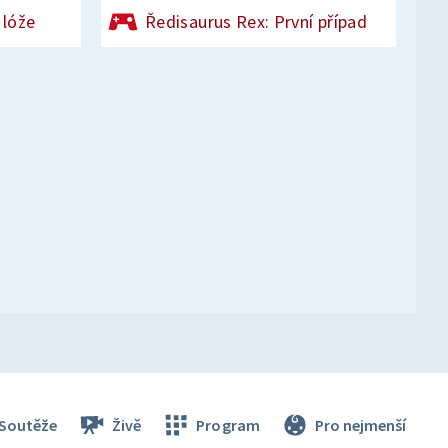
 lóže
Ředisaurus Rex: První případ
Soutěže
Živě
Program
Pro nejmenší