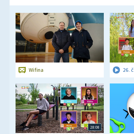
Wifina
26. 
28:08