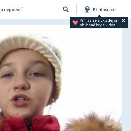
ro nejmenší
Přihlásit se
Přihlas se a ukládej si 
oblíbené hry a videa.