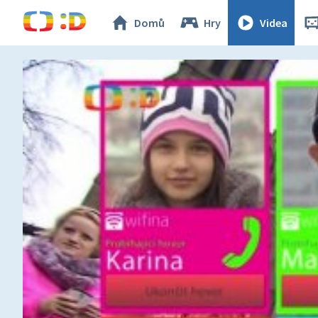
Domů
Hry
Videa