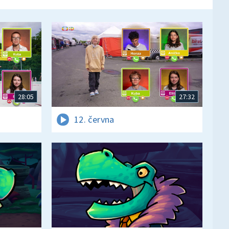
28:05
27:32
12. června