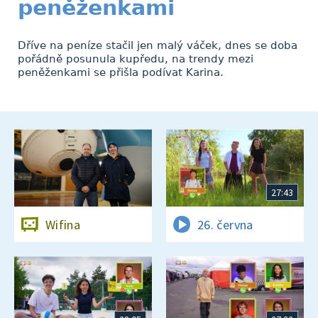
peněženkami
Dříve na peníze stačil jen malý váček, dnes se doba
pořádně posunula kupředu, na trendy mezi
peněženkami se přišla podívat Karina.
27:43
Wifina
26. června