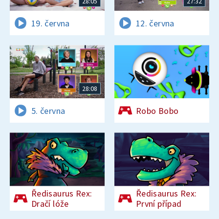
28:05
27:32
19. června
12. června
28:08
5. června
Robo Bobo
Ředisaurus Rex:
Ředisaurus Rex:
Dračí lóže
První případ