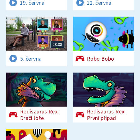
19. června
12. června
28:08
5. června
Robo Bobo
Ředisaurus Rex:
Ředisaurus Rex:
Dračí lóže
První případ