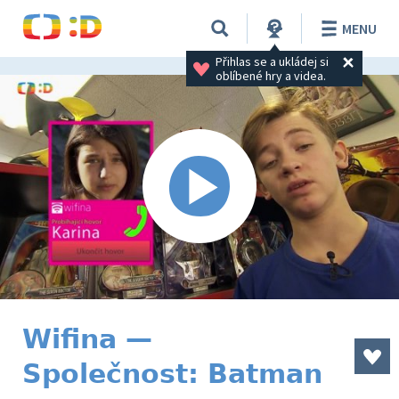
MENU
Přihlas se a ukládej si 
oblíbené hry a videa.
Wifina —
Společnost: Batman