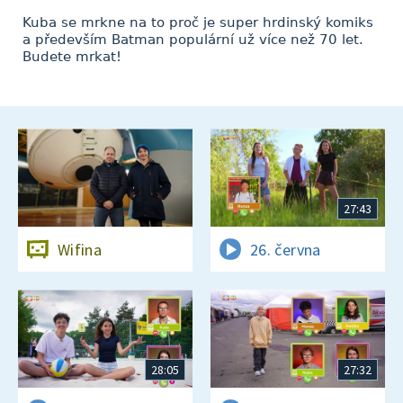
Kuba se mrkne na to proč je super hrdinský komiks
a především Batman populární už více než 70 let.
Budete mrkat!
27:43
Wifina
26. června
28:05
27:32