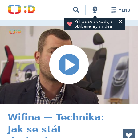
MENU
Přihlas se a ukládej si 
oblíbené hry a videa.
Wifina — Technika:
Jak se stát