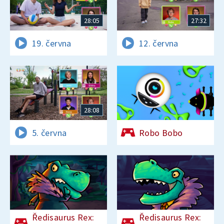
28:05
27:32
19. června
12. června
28:08
5. června
Robo Bobo
Ředisaurus Rex:
Ředisaurus Rex: