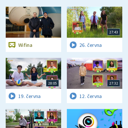
27:43
Wifina
26. června
28:05
27:32
19. června
12. června