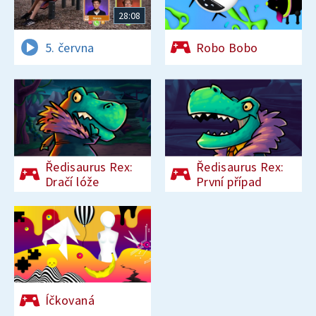
28:08
5. června
Robo Bobo
Ředisaurus Rex:
Ředisaurus Rex:
Dračí lóže
První případ
Íčkovaná