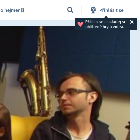
ro nejmenší
Přihlásit se
Přihlas se a ukládej si 
oblíbené hry a videa.