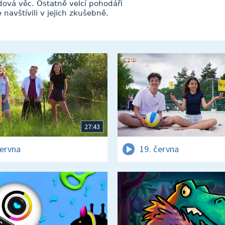
vá věc. Ostatně velcí pohodáři
 navštívili v jejich zkušebně.
27:43
června
19. června