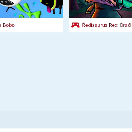
o Bobo
Ředisaurus Rex: Dračí