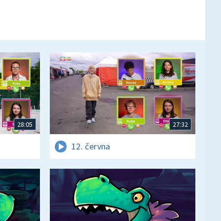
28:05
27:32
12. června