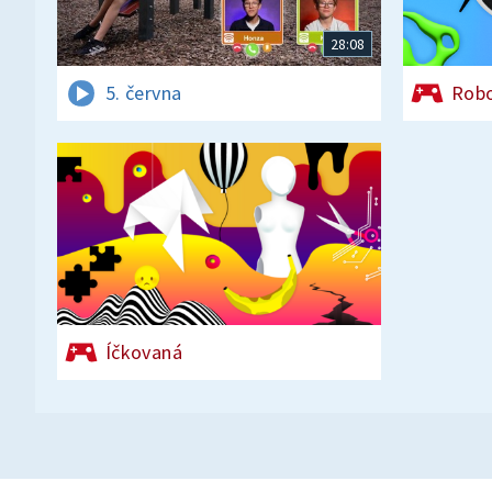
28:08
5. června
Rob
Íčkovaná