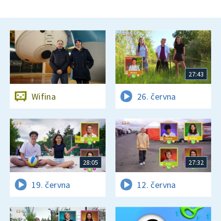
27:43
Wifina
26. června
28:05
27:32
19. června
12. června