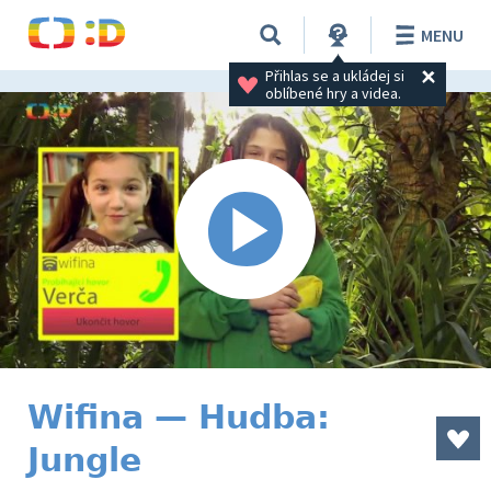
MENU
Přihlas se a ukládej si 
oblíbené hry a videa.
Wifina — Hudba:
Jungle