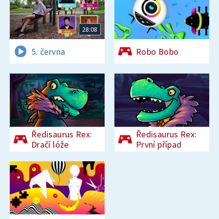
28:08
5. června
Robo Bobo
Ředisaurus Rex:
Ředisaurus Rex:
Dračí lóže
První případ