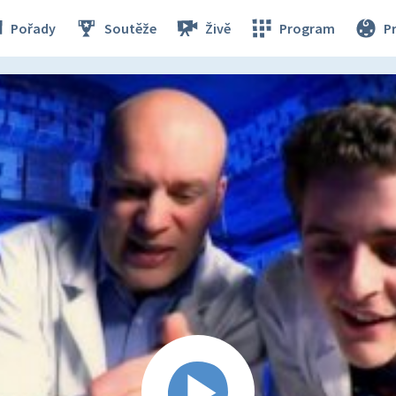
Pořady
Soutěže
Živě
Program
P