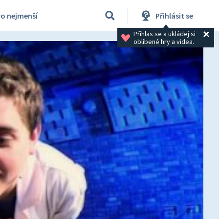
ro nejmenší
Přihlásit se
Přihlas se a ukládej si 
oblíbené hry a videa.