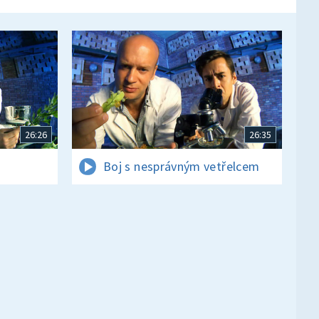
26:26
26:35
Boj s nesprávným vetřelcem