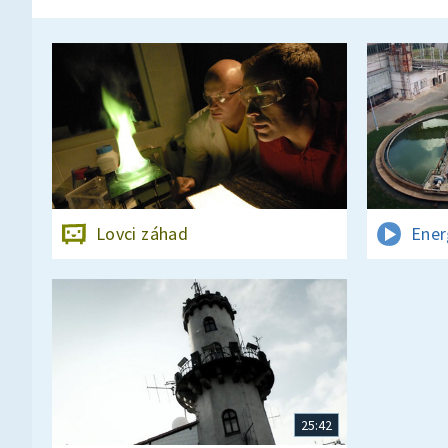
Lovci záhad
Ener
25:42