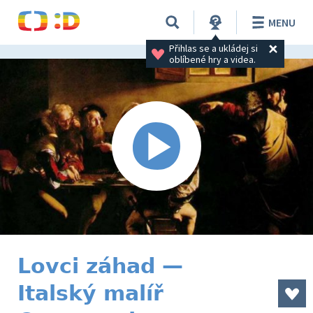
MENU
Přihlas se a ukládej si 
oblíbené hry a videa.
Lovci záhad —
Italský malíř