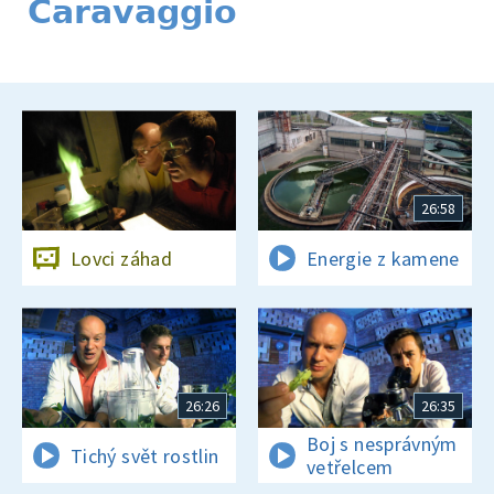
Caravaggio
26:58
Lovci záhad
Energie z kamene
26:26
26:35
Boj s nesprávným
Tichý svět rostlin
vetřelcem