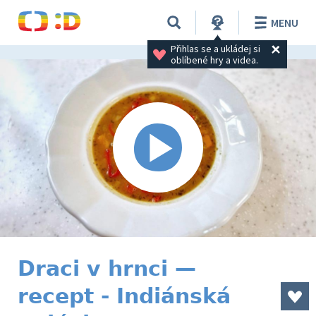
MENU
Přihlas se a ukládej si 
oblíbené hry a videa.
Draci v hrnci —
recept - Indiánská