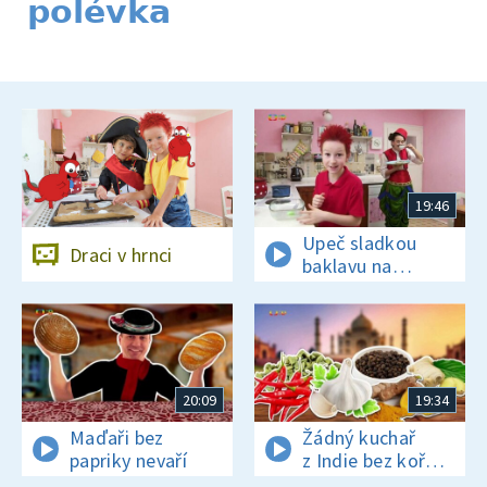
polévka
19:46
Upeč sladkou
Draci v hrnci
baklavu na
tureckou oslavu
20:09
19:34
Maďaři bez
Žádný kuchař
papriky nevaří
z Indie bez koření
nežije!