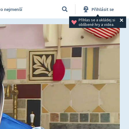
ro nejmenší
Přihlásit se
Přihlas se a ukládej si 
oblíbené hry a videa.