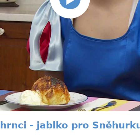
 hrnci - jablko pro Sněhurk