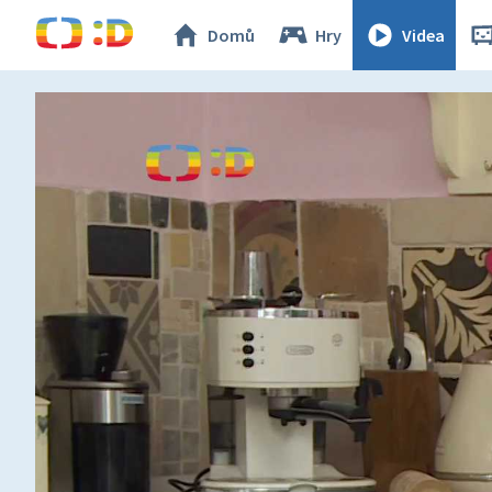
Domů
Hry
Videa