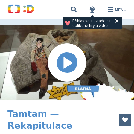
MENU
Přihlas se a ukládej si 
oblíbené hry a videa.
Tamtam —
Rekapitulace