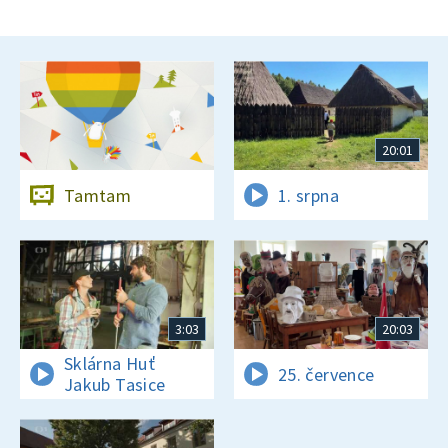
20:01
Tamtam
1. srpna
3:03
20:03
Sklárna Huť
25. července
Jakub Tasice