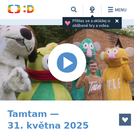
MENU
Přihlas se a ukládej si 
oblíbené hry a videa.
Tamtam —
31. května 2025