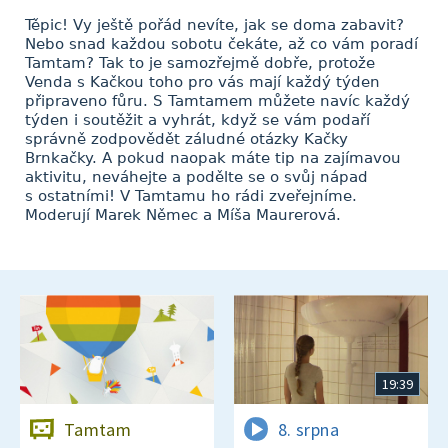
Těpic! Vy ještě pořád nevíte, jak se doma zabavit?
Nebo snad každou sobotu čekáte, až co vám poradí
Tamtam? Tak to je samozřejmě dobře, protože
Venda s Kačkou toho pro vás mají každý týden
připraveno fůru. S Tamtamem můžete navíc každý
týden i soutěžit a vyhrát, když se vám podaří
správně zodpovědět záludné otázky Kačky
Brnkačky. A pokud naopak máte tip na zajímavou
aktivitu, neváhejte a podělte se o svůj nápad
s ostatními! V Tamtamu ho rádi zveřejníme.
Moderují Marek Němec a Míša Maurerová.
19:39
Tamtam
8. srpna