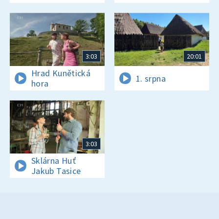
3:03
20:01
Hrad Kunětická
1. srpna
hora
3:03
Sklárna Huť
Jakub Tasice