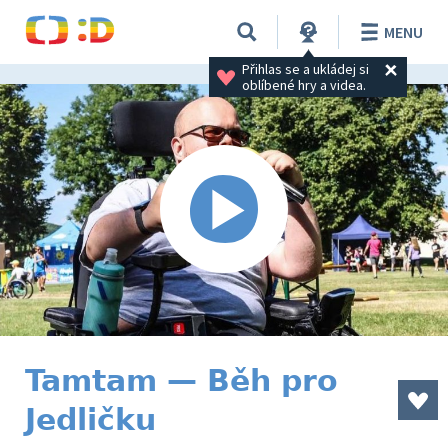
MENU
Přihlas se a ukládej si 
oblíbené hry a videa.
Tamtam — Běh pro
Jedličku