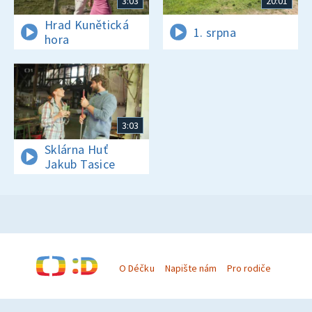
3:03
20:01
Hrad Kunětická
1. srpna
hora
3:03
Sklárna Huť
Jakub Tasice
O Déčku
Napište nám
Pro rodiče
© Česká televize 1996–2026
O cookies na Déčku