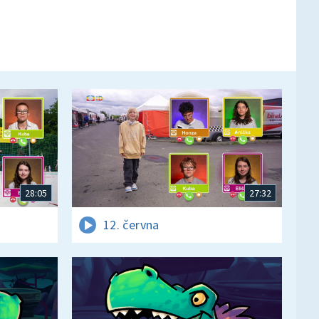
28:05
27:32
12. června