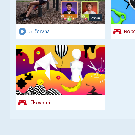
28:08
5. června
Rob
Íčkovaná