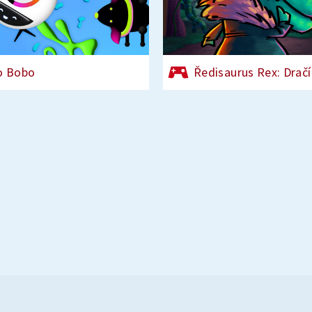
o Bobo
Ředisaurus Rex: Dračí