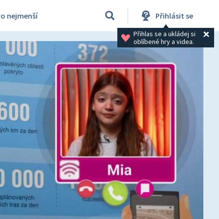
ro nejmenší
Přihlásit se
Přihlas se a ukládej si 
oblíbené hry a videa.