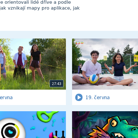
 orientovali lidé dříve a podle
jak vznikají mapy pro aplikace, jak
27:43
června
19. června