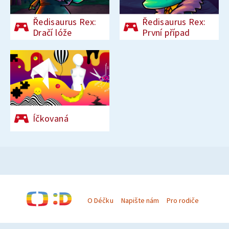
Ředisaurus Rex:
Ředisaurus Rex:
Dračí lóže
První případ
Íčkovaná
O Déčku
Napište nám
Pro rodiče
© Česká televize 1996–2026
O cookies na Déčku