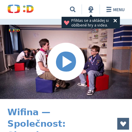
MENU
Přihlas se a ukládej si 
oblíbené hry a videa.
Wifina —
Společnost: