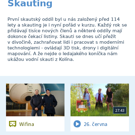
Skauting
První skautský oddíl byl u nás založený před 114
lety a skauting je i nyní pořád v kurzu. Každý rok se
přidávají tisíce nových členů a některé oddíly mají
dokonce čekací listiny. Skauti se dnes učí přežít
v divočině, zachraňovat lidi i pracovat s moderními
technologiemi - ovládají 3D tisk, drony i digitální
mapování. A že nejde o ledajakého koníčka nám
ukážou vodní skauti z Kolína.
27:43
Wifina
26. června