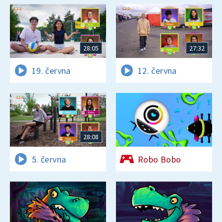
28:05
27:32
19. června
12. června
28:08
5. června
Robo Bobo