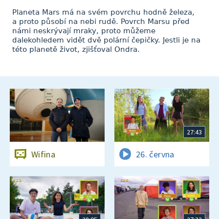
Planeta Mars má na svém povrchu hodně železa,
a proto působí na nebi rudě. Povrch Marsu před
námi neskrývají mraky, proto můžeme
dalekohledem vidět dvě polární čepičky. Jestli je na
této planetě život, zjišťoval Ondra.
27:43
Wifina
26. června