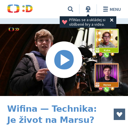
MENU
Přihlas se a ukládej si 
oblíbené hry a videa.
Wifina — Technika:
Je život na Marsu?