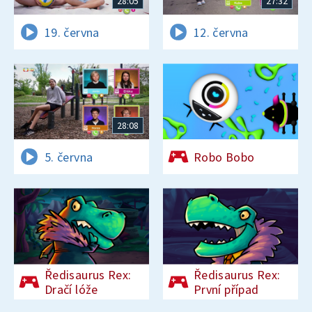
28:05
27:32
19. června
12. června
28:08
5. června
Robo Bobo
Ředisaurus Rex:
Ředisaurus Rex:
Dračí lóže
První případ