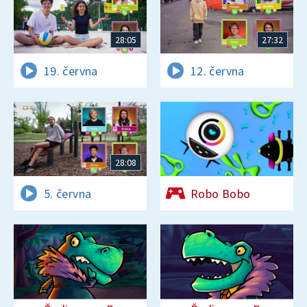
28:05
27:32
19. června
12. června
28:08
5. června
Robo Bobo