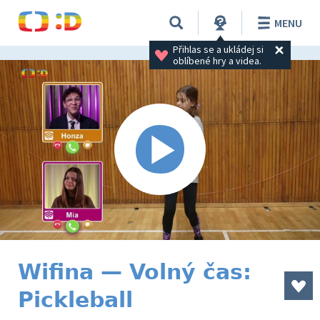
MENU
Přihlas se a ukládej si 
oblíbené hry a videa.
Wifina — Volný čas:
Pickleball