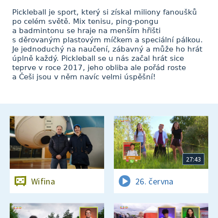
Pickleball je sport, který si získal miliony fanoušků
po celém světě. Mix tenisu, ping-pongu
a badmintonu se hraje na menším hřišti
s děrovaným plastovým míčkem a speciální pálkou.
Je jednoduchý na naučení, zábavný a může ho hrát
úplně každý. Pickleball se u nás začal hrát sice
teprve v roce 2017, jeho obliba ale pořád roste
a Češi jsou v něm navíc velmi úspěšní!
27:43
Wifina
26. června