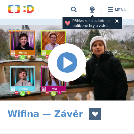
MENU
Přihlas se a ukládej si 
oblíbené hry a videa.
Wifina — Závěr