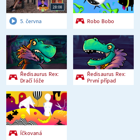
28:08
5. června
Robo Bobo
Ředisaurus Rex:
Ředisaurus Rex:
Dračí lóže
První případ
Íčkovaná