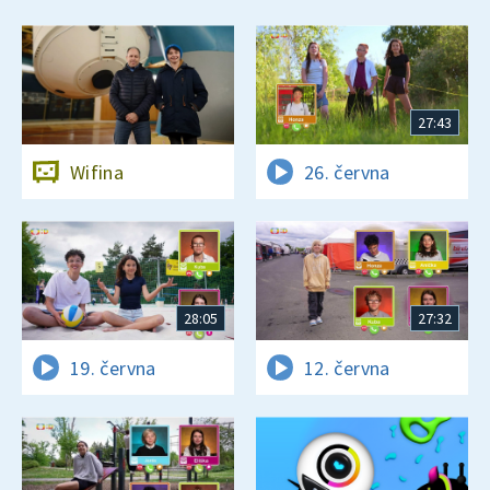
27:43
Wifina
26. června
28:05
27:32
19. června
12. června