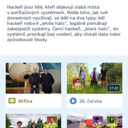
Hackeři jsou lidé, kteří objevují slabá místa
v počítačových systémech. Podle toho, jak své
dovednosti využívají, se dělí na dva typy: bílí
hackeři nebo-li „white hats“, legálně pomáhají
zabezpečit systémy. Černí hackeři, „black hats“, do
systémů pronikají bez svolení, aby získali data nebo
způsobovali škody.
27:43
Wifina
26. června