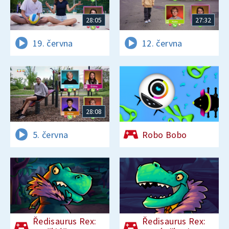
28:05
27:32
19. června
12. června
28:08
5. června
Robo Bobo
Ředisaurus Rex:
Ředisaurus Rex: