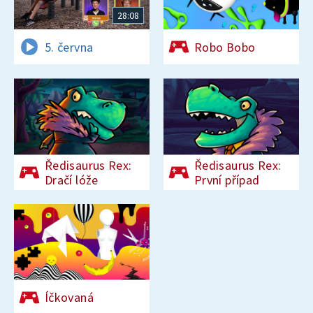
28:08
5. června
Robo Bobo
Ředisaurus Rex:
Ředisaurus Rex:
Dračí lóže
První případ
Íčkovaná