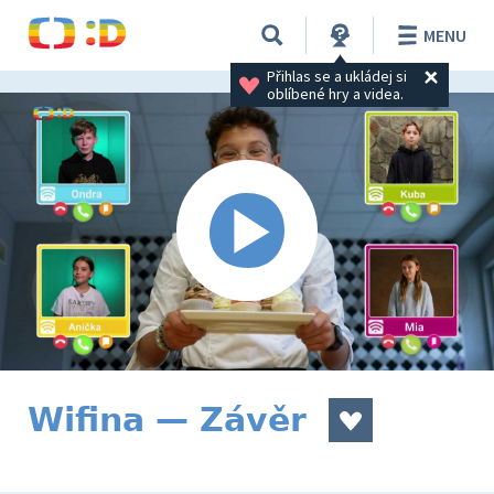
MENU
Přihlas se a ukládej si 
oblíbené hry a videa.
Wifina — Závěr