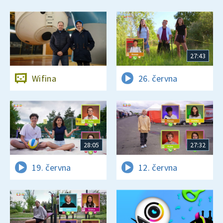
27:43
Wifina
26. června
28:05
27:32
19. června
12. června