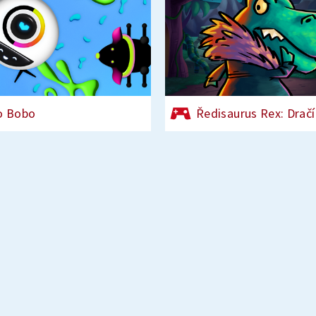
o Bobo
Ředisaurus Rex: Dračí