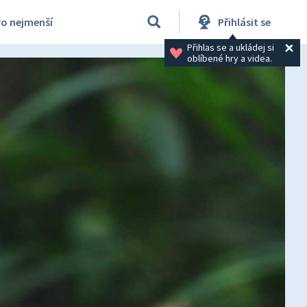
ro nejmenší
Přihlásit se
Přihlas se a ukládej si 
oblíbené hry a videa.