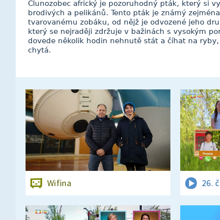
Člunozobec africký je pozoruhodný pták, který si vys
brodivých a pelikánů. Tento pták je známý zejména
tvarovanému zobáku, od nějž je odvozené jeho dru
který se nejraději zdržuje v bažinách s vysokým p
dovede několik hodin nehnutě stát a číhat na ryb
chytá.
Wifina
26. 