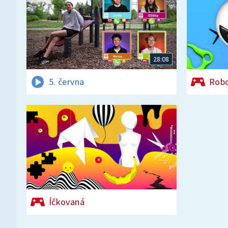
28:08
5. června
Rob
Íčkovaná