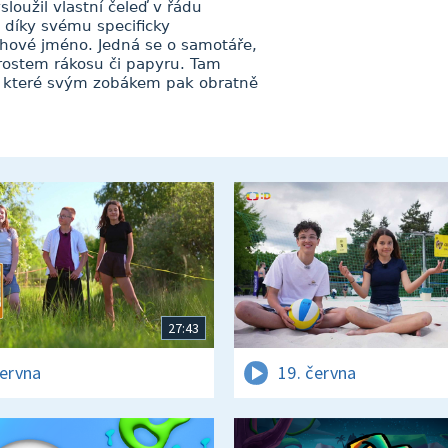
loužil vlastní čeleď v řádu
 díky svému specificky
hové jméno. Jedná se o samotáře,
orostem rákosu či papyru. Tam
y, které svým zobákem pak obratně
27:43
června
19. června