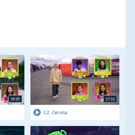
28:05
27:32
12. června