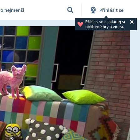
ro nejmenší
Přihlásit se
Přihlas se a ukládej si 
oblíbené hry a videa.