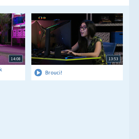
14:08
13:53
k
Brouci!