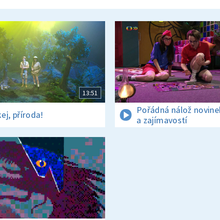
13:51
Pořádná nálož novine
ej, příroda!
a zajímavostí