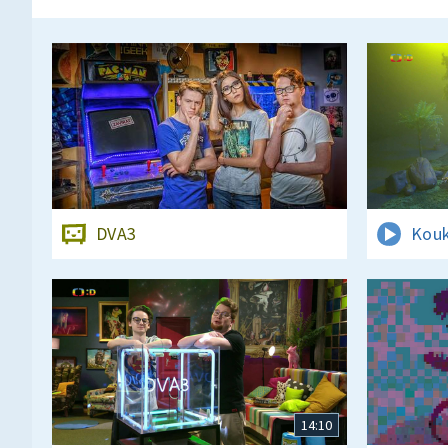
DVA3
Kouk
14:10