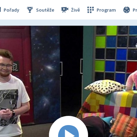
Pořady
Soutěže
Živě
Program
P