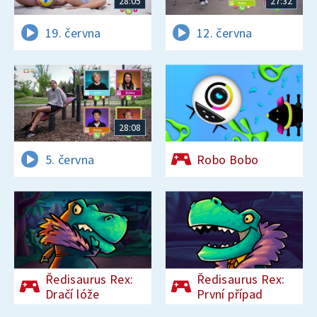
28:05
27:32
19. června
12. června
28:08
5. června
Robo Bobo
Ředisaurus Rex:
Ředisaurus Rex:
Dračí lóže
První případ