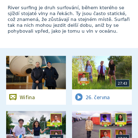
River surfing je druh surfování, během kterého se
sjíždí stojaté vlny na řekách. Ty jsou často statické,
což znamená, že zůstávají na stejném místě. Surfaři
tak na nich mohou jezdit delší dobu, aniž by se
pohybovali vpřed, jako je tomu u vln v oceánu.
27:43
Wifina
26. června