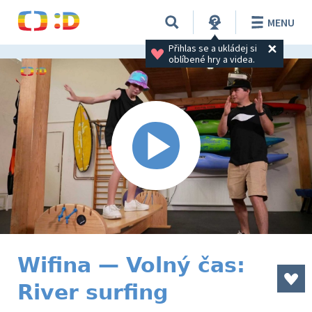
MENU
Přihlas se a ukládej si 
oblíbené hry a videa.
Wifina — Volný čas:
River surfing