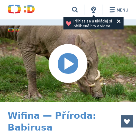
MENU
Přihlas se a ukládej si 
oblíbené hry a videa.
Wifina — Příroda:
Babirusa