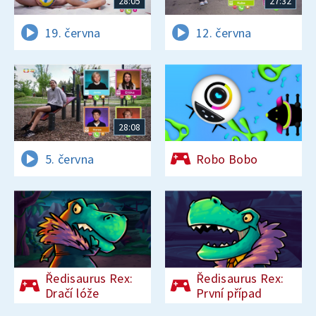
28:05
27:32
19. června
12. června
28:08
5. června
Robo Bobo
Ředisaurus Rex:
Ředisaurus Rex:
Dračí lóže
První případ