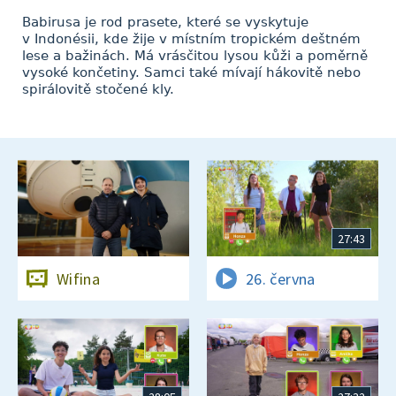
Babirusa je rod prasete, které se vyskytuje
v Indonésii, kde žije v místním tropickém deštném
lese a bažinách. Má vrásčitou lysou kůži a poměrně
vysoké končetiny. Samci také mívají hákovitě nebo
spirálovitě stočené kly.
27:43
Wifina
26. června