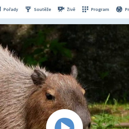
Pořady
Soutěže
Živě
Program
P