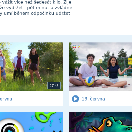
vážit více než šedesát kilo. Žije
áže vydržet i pět minut a zvládne
ary umí během odpočinku udržet
27:43
června
19. června