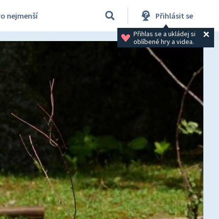
ro nejmenší
Přihlásit se
Přihlas se a ukládej si 
oblíbené hry a videa.