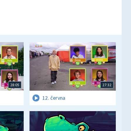
28:05
27:32
12. června