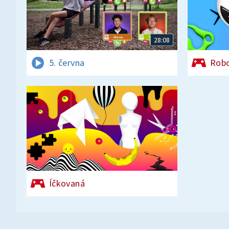
28:08
5. června
Rob
Íčkovaná