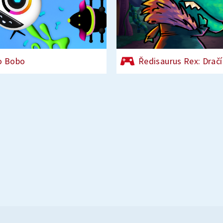
o Bobo
Ředisaurus Rex: Dračí