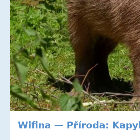
Wifina — Příroda: Kapy