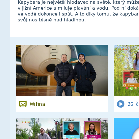
Kapybara je největší hlodavec na světě, který může 
v Jižní Americe a miluje plavání a vodu. Pod ní dok
ve vodě dokonce i spát. A to díky tomu, že kapyb
svůj nos těsně nad hladinou.
Wifina
26. 