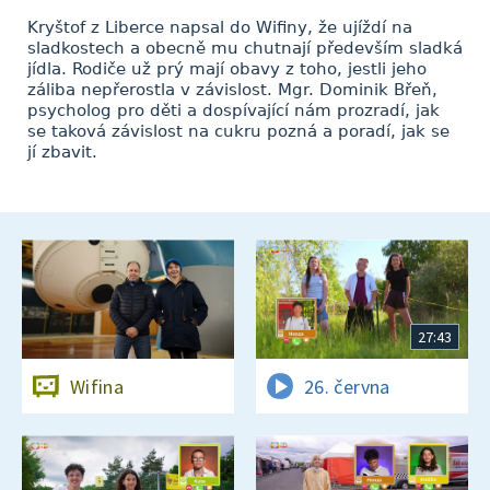
Kryštof z Liberce napsal do Wifiny, že ujíždí na
sladkostech a obecně mu chutnají především sladká
jídla. Rodiče už prý mají obavy z toho, jestli jeho
záliba nepřerostla v závislost. Mgr. Dominik Břeň,
psycholog pro děti a dospívající nám prozradí, jak
se taková závislost na cukru pozná a poradí, jak se
jí zbavit.
27:43
Wifina
26. června