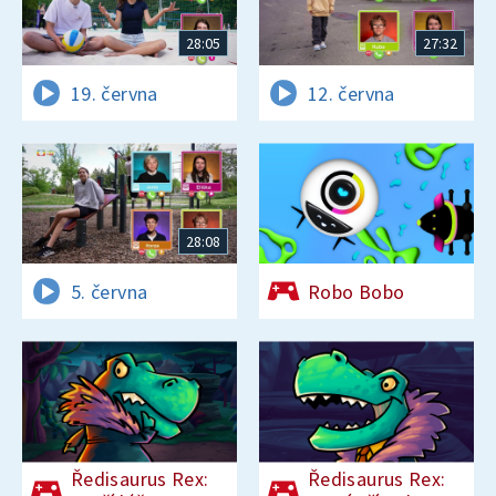
28:05
27:32
19. června
12. června
28:08
5. června
Robo Bobo
Ředisaurus Rex:
Ředisaurus Rex: