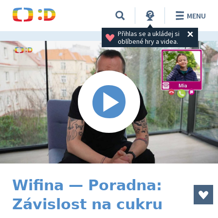
MENU
Přihlas se a ukládej si 
oblíbené hry a videa.
Wifina — Poradna:
Závislost na cukru