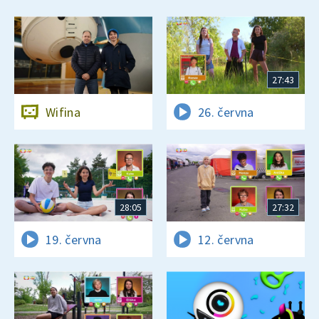
27:43
Wifina
26. června
28:05
27:32
19. června
12. června