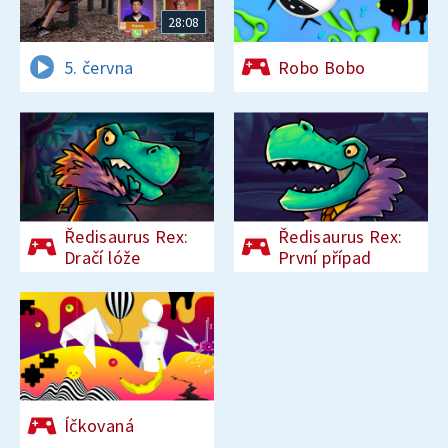
28:08
5. června
Robo Bobo
Ředisaurus Rex:
Ředisaurus Rex:
Dračí lóže
První případ
Íčkovaná