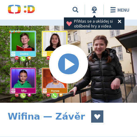
MENU
Přihlas se a ukládej si 
oblíbené hry a videa.
Wifina — Závěr