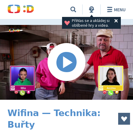
MENU
Přihlas se a ukládej si 
oblíbené hry a videa.
Wifina — Technika:
Buřty