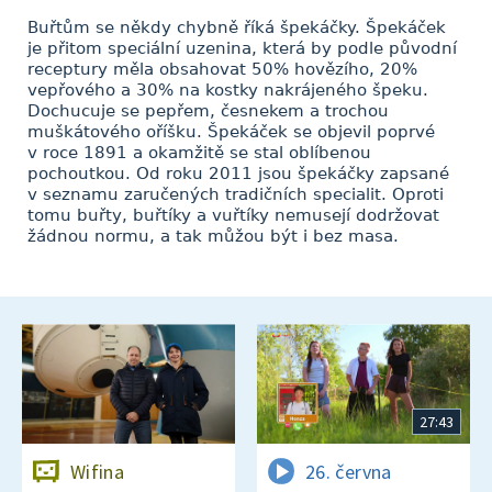
Buřtům se někdy chybně říká špekáčky. Špekáček
je přitom speciální uzenina, která by podle původní
receptury měla obsahovat 50% hovězího, 20%
vepřového a 30% na kostky nakrájeného špeku.
Dochucuje se pepřem, česnekem a trochou
muškátového oříšku. Špekáček se objevil poprvé
v roce 1891 a okamžitě se stal oblíbenou
pochoutkou. Od roku 2011 jsou špekáčky zapsané
v seznamu zaručených tradičních specialit. Oproti
tomu buřty, buřtíky a vuřtíky nemusejí dodržovat
žádnou normu, a tak můžou být i bez masa.
27:43
Wifina
26. června