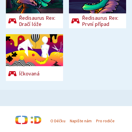
Ředisaurus Rex:
Ředisaurus Rex:
Dračí lóže
První případ
Íčkovaná
O Déčku
Napište nám
Pro rodiče