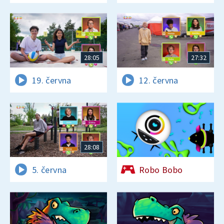
28:05
27:32
19. června
12. června
28:08
5. června
Robo Bobo